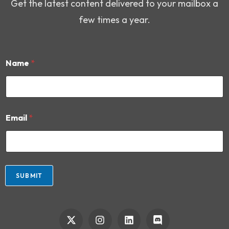
Get the latest content delivered to your mailbox a
few times a year.
Name
*
*
Email
*
*
N
a
m
e
SUBMIT